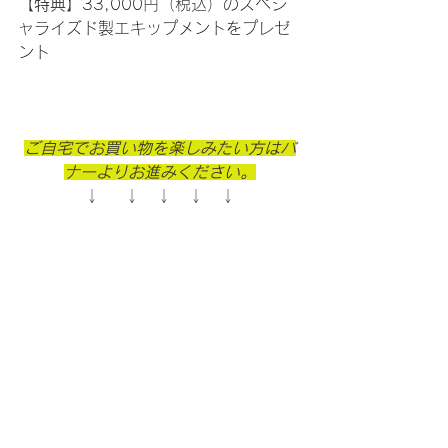
【特典】
33,000円（税込）のスペシ
ャライズド製エキップメントをプレゼ
ント
ご自宅でお買い物を楽しみたい方はバ
ナーよりお進みください。
↓    ↓　↓　↓　↓