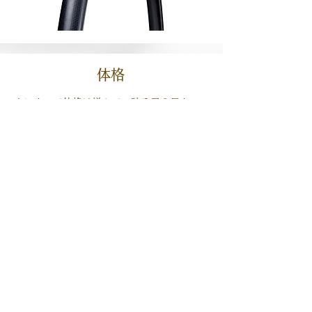
体格
人によって体格は様々で、腕や足の長さ・
骨盤の大きさも違います。座った位置から
ハンドルまでの距離・ペダルまでの距離・
サドルの大きさなど、個人差がありますの
で、自分の体格に合ったものを選びましょ
う。