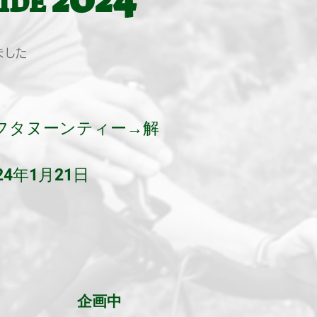
IDE
ました
フタヌーンティー→解
4年1月
21
日
ング
企画中