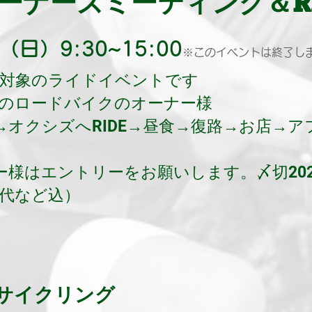
ーナーズミーティング＆
R
（日）9:30~15:00
※このイベントは終了し
ー様対象のライドイベントです
KSのロードバイクのオーナー様
オクシズへRIDE→昼食→復路→お店→ア
様はエントリーをお願いします。〆切202
食代など込）
​堪能サイクリ