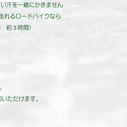
良い汗を一緒にかきません
で走れるロードバイクなら
間 約３時間）
。
加いただけます。